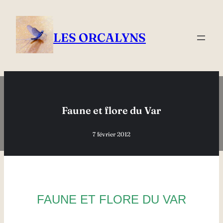
Aller
au
contenu
LES ORCALYNS
Faune et flore du Var
7 février 2012
FAUNE ET FLORE DU VAR