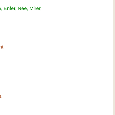
, Enfer, Née, Mirer,
nt
.
s.