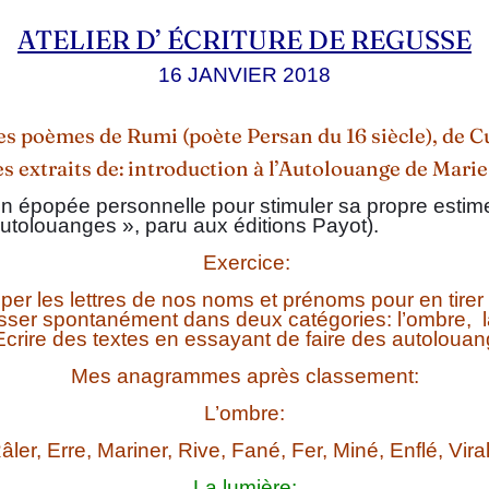
ATELIER D’ ÉCRITURE DE REGUSSE
16 JANVIER 2018
es poèmes de Rumi (poète Persan du 16 siècle), de
es extraits de: introduction à l’Autolouange de Mari
n épopée personnelle pour stimuler sa propre estime. 
utolouanges », paru aux éditions Payot).
Exercice:
uper les lettres de nos noms et prénoms pour en ti
asser spontanément dans deux catégories: l’ombre, l
Ecrire des textes en essayant de faire des autoloua
Mes anagrammes après classement:
L’ombre:
âler, Erre, Mariner, Rive, Fané, Fer, Miné, Enflé, Viral,
La lumière: