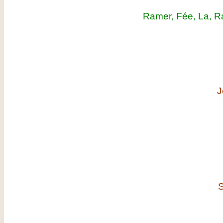
Ramer, Fée, La, Rai
J
S